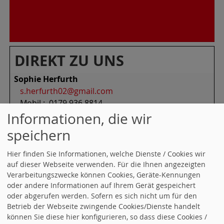
DIREKT ZU UNS
Sophie Herfurth
s.herfurth02@gmail.com
Mobil.: 0179 936 8814
Mark Gutwinski
Informationen, die wir
mark.gutwinski@spd-winnenden.de
speichern
Mobil.: 0172 8804 129
Anette Blauhorn
Hier finden Sie Informationen, welche Dienste / Cookies wir
anette-blauhorn@t-online.de
auf dieser Webseite verwenden. Für die Ihnen angezeigten
Mobil.: 0151 5201 7170
Verarbeitungszwecke können Cookies, Geräte-Kennungen
oder andere Informationen auf Ihrem Gerät gespeichert
Andreas Herfurth
oder abgerufen werden. Sofern es sich nicht um für den
herfurth.winnenden@t-online.de
Betrieb der Webseite zwingende Cookies/Dienste handelt
Mobil.: 0171 640 0854
können Sie diese hier konfigurieren, so dass diese Cookies /