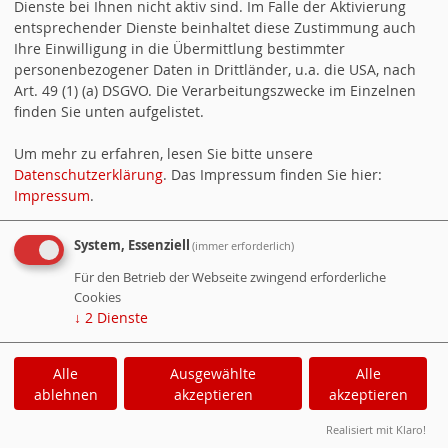
Dienste bei Ihnen nicht aktiv sind. Im Falle der Aktivierung
entsprechender Dienste beinhaltet diese Zustimmung auch
DIE SPD IM NETZ
Ihre Einwilligung in die Übermittlung bestimmter
personenbezogener Daten in Drittländer, u.a. die USA, nach
SPD Winnenden Facebook
Art. 49 (1) (a) DSGVO. Die Verarbeitungszwecke im Einzelnen
finden Sie unten aufgelistet.
SPD Winnenden auf Instagram
Um mehr zu erfahren, lesen Sie bitte unsere
SPD im Rems-Murr-Kreis
Datenschutzerklärung
. Das Impressum finden Sie hier:
Impressum
.
Jusos Rems-Murr
System, Essenziell
SPD im Land
(immer erforderlich)
Für den Betrieb der Webseite zwingend erforderliche
SPD im Bund
Cookies
↓
2
Dienste
150 Jahre SPD Baden-Württemberg
Alle
Ausgewählte
Alle
ablehnen
akzeptieren
akzeptieren
Cookie-Manager
|
Datenschutzerklärung
|
Impressum
Realisiert mit Klaro!